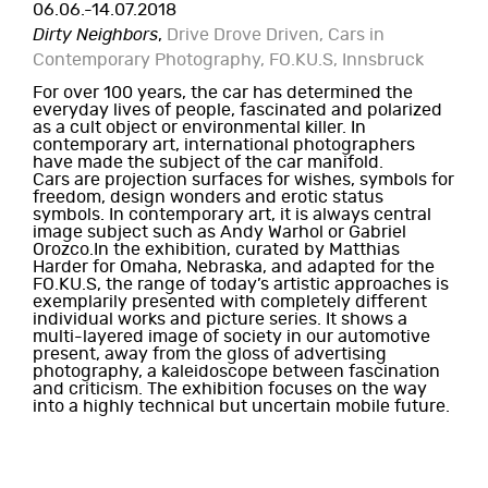
06.06.-14.07.2018
Dirty Neighbors
,
Drive Drove Driven, Cars in
Contemporary Photography, FO.KU.S, Innsbruck
For over 100 years, the car has determined the
everyday lives of people, fascinated and polarized
as a cult object or environmental killer.
In
contemporary art, international photographers
have made the subject of the car manifold.
Cars are projection surfaces for wishes, symbols for
freedom, design wonders and erotic status
symbols.
In contemporary art, it is always central
image subject such as Andy Warhol or Gabriel
Orozco.
In the exhibition, curated by Matthias
Harder for Omaha, Nebraska, and adapted for the
FO.KU.S, the range of today’s artistic approaches is
exemplarily presented with completely different
individual works and picture series.
It shows a
multi-layered image of society in our automotive
present, away from the gloss of advertising
photography, a kaleidoscope between fascination
and criticism.
The exhibition focuses on the way
into a highly technical but uncertain mobile future.