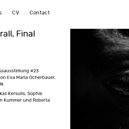
s
CV
Contact
all, Final
ssausstellung #23
von Eva Maria Ocherbauer,
lk
as Kersulis, Sophie
in Kummer und Roberta