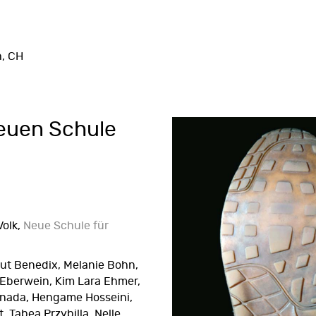
h, CH
Neuen Schule
Volk,
Neue Schule für
ut Benedix, Melanie Bohn,
 Eberwein, Kim Lara Ehmer,
anada, Hengame Hosseini,
, Tabea Przybilla, Nelle