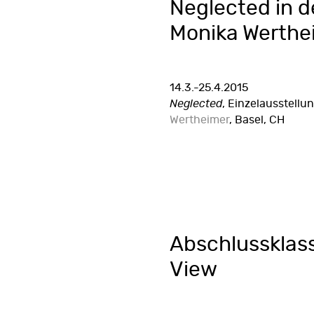
Neglected in d
Monika Werthe
14.3.-25.4.2015
Neglected
, Einzelausstellu
Wertheimer
, Basel, CH
Abschlussklass
View