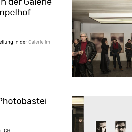
in der Galerie
mpelhof
ellung in der
Galerie im
Photobastei
h, CH