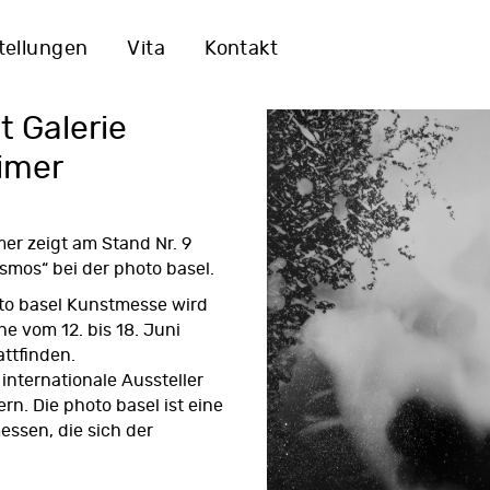
tellungen
Vita
Kontakt
t Galerie
imer
er zeigt am Stand Nr. 9
smos
“ bei der photo basel.
to basel Kunstmesse
wird
e vom 12. bis 18. Juni
attfinden.
internationale Aussteller
n. Die photo basel ist eine
ssen, die sich der